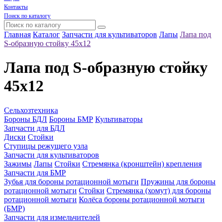
Контакты
Поиск по каталогу
Главная
Каталог
Запчасти для культиваторов
Лапы
Лапа под
S-образную стойку 45х12
Лапа под S-образную стойку
45х12
Сельхозтехника
Бороны БДЛ
Бороны БМР
Культиваторы
Запчасти для БДЛ
Диски
Стойки
Ступицы режущего узла
Запчасти для культиваторов
Зажимы
Лапы
Стойки
Стремянка (кронштейн) крепления
Запчасти для БМР
Зубья для бороны ротационной мотыги
Пружины для бороны
ротационной мотыги
Стойки
Стремянка (хомут) для бороны
ротационной мотыги
Колёса бороны ротационной мотыги
(БМР)
Запчасти для измельчителей