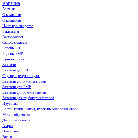
Корзина
Меню
О компании
О компании
Наше производство
Реквизиты
Вопрос-ответ
Сельхозтехника
Бороны БДЛ
Бороны БМР
Культиваторы
Запчасти
Запчасти для БДЛ
Ступицы режущего узла
Запчасти для культиваторов
Запчасти для БМР
Запчасти для измельчителей
Запчасти для глубокорыхлителей
Пружины
Болты, гайки, шайбы, пластины крепления стоек
Металлобработка
Доставка и оплата
Акции
Прайс-лист
Видео