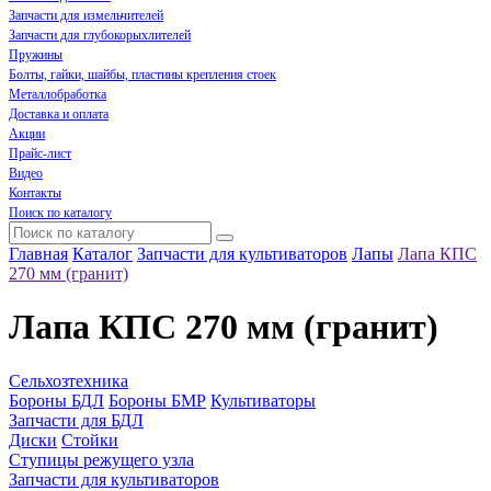
Запчасти для измельчителей
Запчасти для глубокорыхлителей
Пружины
Болты, гайки, шайбы, пластины крепления стоек
Металлобработка
Доставка и оплата
Акции
Прайс-лист
Видео
Контакты
Поиск по каталогу
Главная
Каталог
Запчасти для культиваторов
Лапы
Лапа КПС
270 мм (гранит)
Лапа КПС 270 мм (гранит)
Сельхозтехника
Бороны БДЛ
Бороны БМР
Культиваторы
Запчасти для БДЛ
Диски
Стойки
Ступицы режущего узла
Запчасти для культиваторов