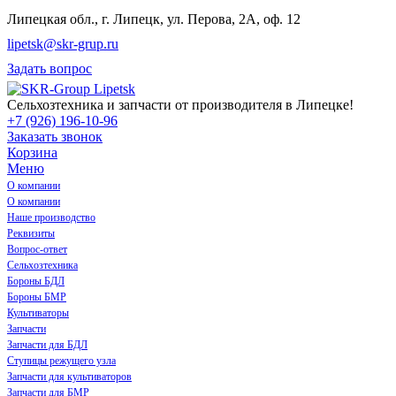
Липецкая обл., г. Липецк, ул. Перова, 2А, оф. 12
lipetsk@skr-grup.ru
Задать вопрос
Сельхозтехника и запчасти от производителя в Липецке!
+7 (926) 196-10-96
Заказать звонок
Корзина
Меню
О компании
О компании
Наше производство
Реквизиты
Вопрос-ответ
Сельхозтехника
Бороны БДЛ
Бороны БМР
Культиваторы
Запчасти
Запчасти для БДЛ
Ступицы режущего узла
Запчасти для культиваторов
Запчасти для БМР