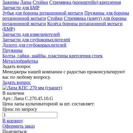
Зажимы
Лапы
Стойки
Стремянка (кронштейн) крепления
Запчасти для БМР
Зубья для бороны ротационной мотыги
Пружины для бороны
ротационной мотыги
Стойки
Стремянка (хомут) для бороны
ротационной мотыги
Колёса бороны ротационной мотыги
(БМР)
Запчасти для измельчителей
Запчасти для глубокорыхлителей
Долото для глубокорыхлителей
Пружины
Болты, гайки, шайбы, пластины крепления стоек
Металлобработка
Задать вопрос
Менеджеры нашей компании с радостью проконсультируют
вас по любому вопросу.
Задать вопрос
В наличии
Арт.: Лапа С.270.45.10.G
Цена лапы культиваторной за шт. составляет:
Цена: по запросу
В корзину
Оформить заказ
Поделиться: