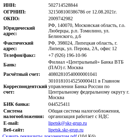
ИНН:
502714528844
ОГРНИП:
321508100386786 от 12.08.2021г.
ОКПО:
2009742982
РФ, 140070, Московская область, г.о.
Юридический
Люберцы, р.п. Томилино, ул.
адрес:
Белинского, д.6
Фактический
РФ, 398024, Липецкая область, г.
адрес:
Липецк, ул. Перова, 2А, офис 12
Телефон/факс:
+7 (926) 196-10-96
Филиал «Центральный» Банка ВТБ
Банк:
(ПАО) г. Москва
Расчётный счет:
40802810540000001041
30101810145250000411 в Главном
Корреспондентский
управлении Банка России по
счет:
Центральному федеральному округу г.
Москва
БИК банка:
044525411
Система
Общая система налогообложения,
налогообложения:
организация работает с НДС
E-mail:
lipetsk@skr-grup.ru
Веб-сайт:
lipetsk.skr-grup.ru
Скачать реквизиты документом.pdf
(104 Кб)