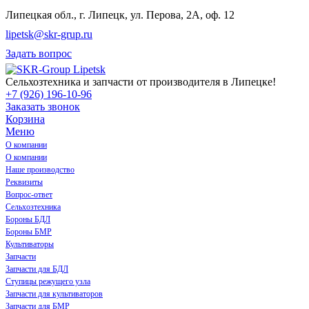
Липецкая обл., г. Липецк, ул. Перова, 2А, оф. 12
lipetsk@skr-grup.ru
Задать вопрос
Сельхозтехника и запчасти от производителя в Липецке!
+7 (926) 196-10-96
Заказать звонок
Корзина
Меню
О компании
О компании
Наше производство
Реквизиты
Вопрос-ответ
Сельхозтехника
Бороны БДЛ
Бороны БМР
Культиваторы
Запчасти
Запчасти для БДЛ
Ступицы режущего узла
Запчасти для культиваторов
Запчасти для БМР