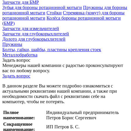
Запчасти для БМР
Зубья для бороны ротационной мотыги
Пружины для бороны
ротационной мотыги
Стойки
Стремянка (хомут) для бороны
ротационной мотыги
Колёса бороны ротационной мотыги
(БМР)
Запчасти для измельчителей
Запчасти для глубокорыхлителей
Долото для глубокорыхлителей
Пружины
Болты, гайки, шайбы, пластины крепления стоек
Металлобработка
Задать вопрос
Менеджеры нашей компании с радостью проконсультируют
вас по любому вопросу.
Задать вопрос
В данном разделе Вы можете подробно ознакомиться с
актуальными реквизитами нашей компании, а также при
необходимости скачать файл с реквизитами себе на
компьютер, чтобы не потерять.
Полное
Индивидуальный предприниматель
наименование:
Петров Борис Сергеевич
Сокращенное
ИП Петров Б. С.
наименование: