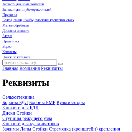
Запчасти для измельчителей
Запчасти для глубокорыхлителей
Пружины
Болты, гайки, шайбы, пластины крепления стоек
Металлобработка
Доставка и оплата
Акции
Прайс-лист
Видео
Контакты
Поиск по каталогу
Главная
Компания
Реквизиты
Реквизиты
Сельхозтехника
Бороны БДЛ
Бороны БМР
Культиваторы
Запчасти для БДЛ
Диски
Стойки
Ступицы режущего узла
Запчасти для культиваторов
Зажимы
Лапы
Стойки
Стремянка (кронштейн) крепления